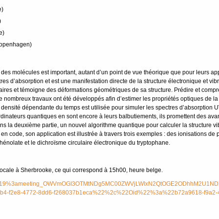
e)
)
e)
Copenhagen)
des molécules est important, autant d’un point de vue théorique que pour leurs app
s d’absorption et est une manifestation directe de la structure électronique et vib
res et témoigne des déformations géométriques de sa structure. Prédire et compr
De nombreux travaux ont été développés afin d’estimer les propriétés optiques de la 
a densité dépendante du temps est utilisée pour simuler les spectres d’absorption U
dinateurs quantiques en sont encore à leurs balbutiements, ils promettent des ava
ns la deuxième partie, un nouvel algorithme quantique pour calculer la structure v
code, son application est illustrée à travers trois exemples : des ionisations de p
hénolate et le dichroïsme circulaire électronique du tryptophane.
 locale à Sherbrooke, ce qui correspond à 15h00, heure belge.
up-join/19%3ameeting_OWVmOGI3OTMtNDg5MC00ZWVjLWIxN2QtOGE2ODhhM2U1NDk
b4-f2e8-4772-8dd6-f268037b1eca%22%2c%22Oid%22%3a%22b72a9618-f9a2-4