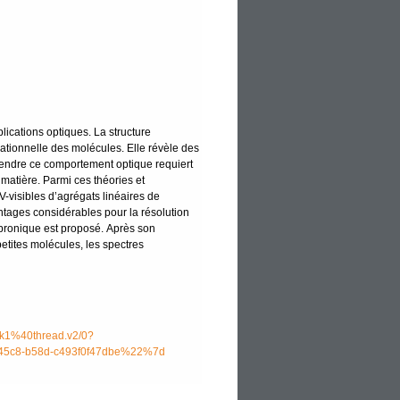
lications optiques. La structure
rationnelle des molécules. Elle révèle des
endre ce comportement optique requiert
matière. Parmi ces théories et
V-visibles d’agrégats linéaires de
ntages considérables pour la résolution
ibronique est proposé. Après son
etites molécules, les spectres
1%40thread.v2/0?
5c8-b58d-c493f0f47dbe%22%7d