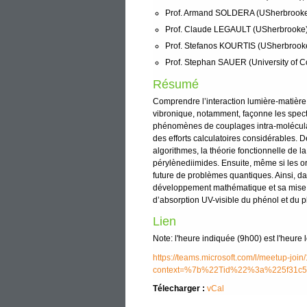
Prof. Armand SOLDERA (USherbrook
Prof. Claude LEGAULT (USherbrooke
Prof. Stefanos KOURTIS (USherbrook
Prof. Stephan SAUER (University of 
Résumé
Comprendre l’interaction lumière-matière 
vibronique, notamment, façonne les spectre
phénomènes de couplages intra-moléculai
des efforts calculatoires considérables. 
algorithmes, la théorie fonctionnelle de l
pérylènediimides. Ensuite, même si les or
future de problèmes quantiques. Ainsi, da
développement mathématique et sa mise en 
d’absorption UV-visible du phénol et du p
Lien
Note: l'heure indiquée (9h00) est l'heure
https://teams.microsoft.com/l/meet
context=%7b%22Tid%22%3a%225f31c5
Télecharger :
vCal