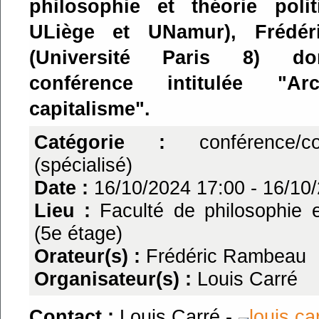
philosophie et théorie poli
ULiège et UNamur), Frédé
(Université Paris 8) d
conférence intitulée "Ar
capitalisme".
Catégorie :
conférence/co
(spécialisé)
Date :
16/10/2024 17:00
-
16/10/
Lieu :
Faculté de philosophie e
(5e étage)
Orateur(s) :
Frédéric Rambeau
Organisateur(s) :
Louis Carré
Contact :
Louis Carré -
louis.c